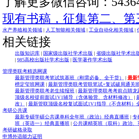
了解更多微信咨询：54364
现有书稿，征集第二、第
水产养殖相关领域
|
人工智能相关领域
|
工业自动化相关领域
|
相关链接
出版知识库
|
国家级出版社学术出版
|
省级出版社学术出
|
985高校出版社学术出版
|
医学著作学术出版
管理类联考精选网课
最新管理类联考笔试筑基班（刚需必备、全干货）
|
最新
榜定玺班网课
|
最新管理类联考管联笔试+复试破局通关
最新管理类联考老生续报班
|
最新管理类联考考前点睛龙
顶级名校提前面试1V1辅导（含体验营、含材料修改）
|
改）
|
最新管联顶级名校复试面试1V1指导（不含材料）
考研公共课
最新专硕学硕公共课单科全年班（政治）经典直播班
|
专
班（英语一）经典直播班
|
公共课精英班（双科）政治、
考研破格录取
申博外语能力证明