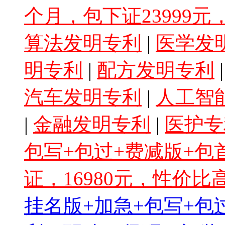
个月，包下证23999
算法发明专利
|
医学发
明专利
|
配方发明专利
汽车发明专利
|
人工智
|
金融发明专利
|
医护专
包写+包过+费减版+
证，16980元，性价比
挂名版+加急+包写+包