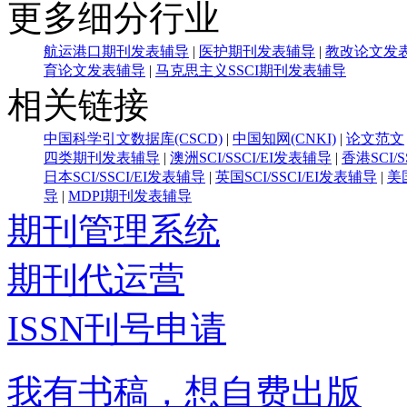
更多细分行业
航运港口期刊发表辅导
|
医护期刊发表辅导
|
教改论文发
育论文发表辅导
|
马克思主义SSCI期刊发表辅导
相关链接
中国科学引文数据库(CSCD)
|
中国知网(CNKI)
|
论文范文
四类期刊发表辅导
|
澳洲SCI/SSCI/EI发表辅导
|
香港SCI/
日本SCI/SSCI/EI发表辅导
|
英国SCI/SSCI/EI发表辅导
|
美国
导
|
MDPI期刊发表辅导
期刊管理系统
期刊代运营
ISSN刊号申请
我有书稿，想自费出版