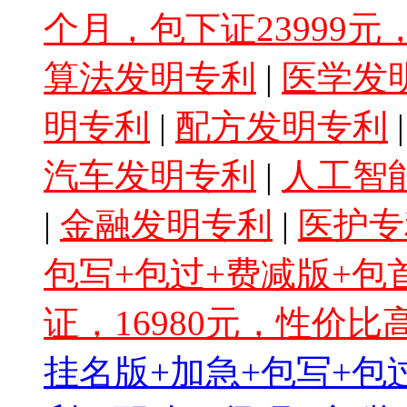
个月，包下证23999
算法发明专利
|
医学发
明专利
|
配方发明专利
汽车发明专利
|
人工智
|
金融发明专利
|
医护专
包写+包过+费减版+
证，16980元，性价比
挂名版+加急+包写+包