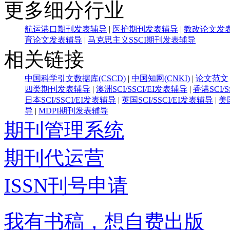
更多细分行业
航运港口期刊发表辅导
|
医护期刊发表辅导
|
教改论文发
育论文发表辅导
|
马克思主义SSCI期刊发表辅导
相关链接
中国科学引文数据库(CSCD)
|
中国知网(CNKI)
|
论文范文
四类期刊发表辅导
|
澳洲SCI/SSCI/EI发表辅导
|
香港SCI/
日本SCI/SSCI/EI发表辅导
|
英国SCI/SSCI/EI发表辅导
|
美国
导
|
MDPI期刊发表辅导
期刊管理系统
期刊代运营
ISSN刊号申请
我有书稿，想自费出版