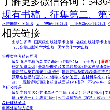
了解更多微信咨询：54364
现有书稿，征集第二、第
水产养殖相关领域
|
人工智能相关领域
|
工业自动化相关领域
|
相关链接
出版知识库
|
国家级出版社学术出版
|
省级出版社学术出
|
985高校出版社学术出版
|
医学著作学术出版
管理类联考精选网课
最新管理类联考笔试筑基班（刚需必备、全干货）
|
最新
榜定玺班网课
|
最新管理类联考管联笔试+复试破局通关
最新管理类联考老生续报班
|
最新管理类联考考前点睛龙
顶级名校提前面试1V1辅导（含体验营、含材料修改）
|
改）
|
最新管联顶级名校复试面试1V1指导（不含材料）
考研公共课
最新专硕学硕公共课单科全年班（政治）经典直播班
|
专
班（英语一）经典直播班
|
公共课精英班（双科）政治、
考研破格录取
申博外语能力证明